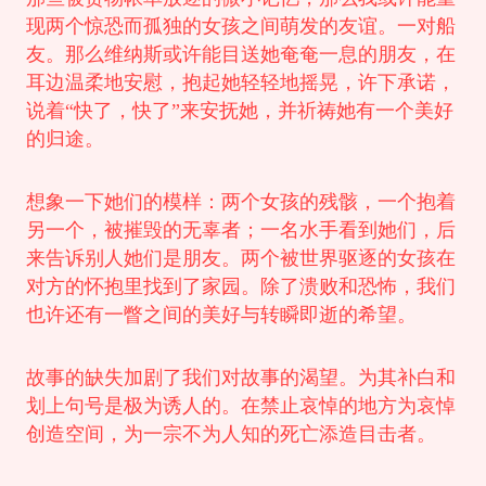
现两个惊恐而孤独的女孩之间萌发的友谊。一对船
友。那么维纳斯或许能目送她奄奄一息的朋友，在
耳边温柔地安慰，抱起她轻轻地摇晃，许下承诺，
说着“快了，快了”来安抚她，并祈祷她有一个美好
的归途。
想象一下她们的模样：两个女孩的残骸，一个抱着
另一个，被摧毁的无辜者；一名水手看到她们，后
来告诉别人她们是朋友。两个被世界驱逐的女孩在
对方的怀抱里找到了家园。除了溃败和恐怖，我们
也许还有一瞥之间的美好与转瞬即逝的希望。
故事的缺失加剧了我们对故事的渴望。为其补白和
划上句号是极为诱人的。在禁止哀悼的地方为哀悼
创造空间，为一宗不为人知的死亡添造目击者。