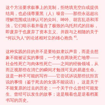
这个方法要求叙事上的克制，拒绝填充空白或提供
结局，也必须尊重黑（人）噪音——那些永远超出
理解范围或法律认可的尖叫、呻吟、胡言乱语和浑
浊，它们暗示着并蕴含了极致的乌托邦式的目标，
即废弃于也废弃了资本主义、并跟与之相随的关于
45
“何以为人”的论述相对立的雄心抱负
。
这种实践的目的并不是要给奴隶以声音，而是去想
象不能被证实的事情，一个夹在两块死亡地带——
社会性死亡与肉体性死亡——之间的经验领域，从
而正视那些在消亡的瞬间才勉强可见的易逝生命。
这是一种不可能的写作——它尝试诉说那些抗拒言
说的事情（鉴于死去的女孩不能说话）。这是关于
不能复原的过去的历史；一个关于什么曾经可能发
生、曾经可以发生的故事；这是顺着也是逆着档案
书写的历史。