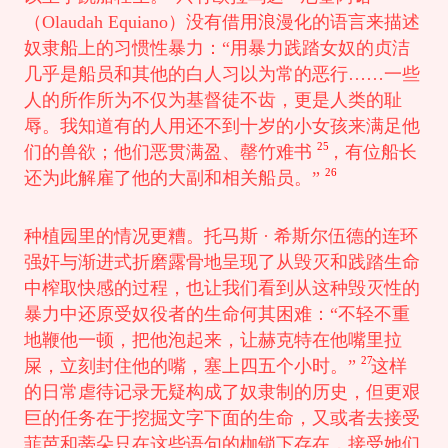
（Olaudah Equiano）没有借用浪漫化的语言来描述
奴隶船上的习惯性暴力：“用暴力践踏女奴的贞洁
几乎是船员和其他的白人习以为常的恶行……一些
人的所作所为不仅为基督徒不齿，更是人类的耻
辱。我知道有的人用还不到十岁的小女孩来满足他
25
们的兽欲；他们恶贯满盈、罄竹难书
，有位船长
26
还为此解雇了他的大副和相关船员。”
种植园里的情况更糟。托马斯 · 希斯尔伍德的连环
强奸与渐进式折磨露骨地呈现了从毁灭和践踏生命
中榨取快感的过程，也让我们看到从这种毁灭性的
暴力中还原受奴役者的生命何其困难：“不轻不重
地鞭他一顿，把他泡起来，让赫克特在他嘴里拉
27
屎，立刻封住他的嘴，塞上四五个小时。”
这样
的日常虐待记录无疑构成了奴隶制的历史，但更艰
巨的任务在于挖掘文字下面的生命，又或者去接受
菲芭和蒂朵只在这些语句的枷锁下存在，接受她们