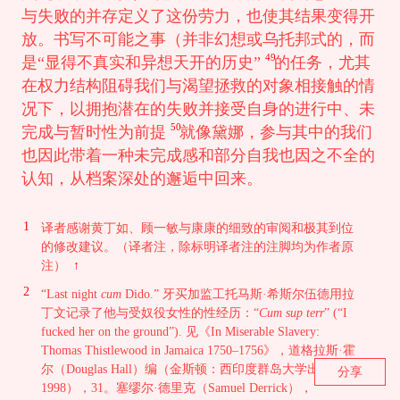
与失败的并存定义了这份劳力，也使其结果变得开
放。书写不可能之事（并非幻想或乌托邦式的，而
49
是“显得不真实和异想天开的历史”
的任务，尤其
在权力结构阻碍我们与渴望拯救的对象相接触的情
况下，以拥抱潜在的失败并接受自身的进行中、未
50
完成与暂时性为前提
就像黛娜，参与其中的我们
也因此带着一种未完成感和部分自我也因之不全的
认知，从档案深处的邂逅中回来。
1
译者感谢黄丁如、顾一敏与康康的细致的审阅和极其到位
的修改建议。（译者注，除标明译者注的注脚均为作者原
注）
↑
2
“Last night
cum
Dido.” 牙买加监工托马斯·希斯尔伍德用拉
丁文记录了他与受奴役女性的性经历：“
Cum sup terr
” (“I
fucked her on the ground”). 见《In Miserable Slavery:
Thomas Thistlewood in Jamaica 1750–1756》，道格拉斯·霍
尔（Douglas Hall）编（金斯顿：西印度群岛大学出版社，
分享
1998），31。塞缪尔·德里克（Samuel Derrick），