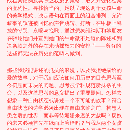
战档案惯例及其陈述权威的策略，放大并强化档案
的虚构性。寻找恰当的、足以呈现这两个女孩生命
的美学模式，决定语句在页面上的组合排列，允许
叙事的轨迹被回忆的声音跳转、打断，在甲板上释
放的恸哭、哀嚎与挽歌，通过想象维纳斯和她朋友
在驱逐她们并宣判她们的生命微不足道的陈述和判
38
决条款之外的存在来动摇权力的安排
——所有的
这些都无法在历史的范畴内做到。
那些我没能讲述的抵抗的浪漫，以及我拒绝描绘的
爱的故事，对于我们应该如何用历史的目光思考至
今仍悬而未决的问题、思考被学科规范所抹杀的生
命，以及这些思考的意义提出了重要疑问。怎样去
想象一种自由状态或讲述一个不可能的故事？符合
自由状态的诗学必须出现在自由来临之前、构想人
类之后的世界，而非等待姗姗来迟的大赦吗？废奴
的未来必须首先在纸面上演绎吗？当我从两个女孩