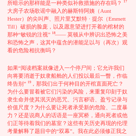
17
所暗示的那样能是一种类似补救措施的存在吗？
大房子农场歌谣中融入的赫斯特阿姨（Aunt
Hester）的尖叫声、照片里艾默特 · 提尔（Emmett
Till）破损的脸庞，以及愿意望进打开着的棺材的
18
那种“敏锐的注视”
—— 莫顿从中辨识出恐怖之美
和恐怖之声，这其中蕴含的潜能足以与（再次）观
看的危险相抗衡吗？
如果“阅读档案就像进入一个停尸间；它允许我们
向将要消逝于奴隶船舱的人们投以最后一瞥，作临
19
终告别”
，那我们出于何种目的开棺直面死亡？
为什么要冒着被它们污染的风险，来重复印刻于奴
隶生命并使其泯灭的恶咒、污言秽语、盈亏记录与
价值尺度？为什么要让死者承受新的危险、二度暴
力？还是说商人的话语是一座冥桥，通向死者或他
们正等待着我们的墓室？这些有关历史再现的伦理
考量解释了题目中的“双幕”。我在此必须修正我之