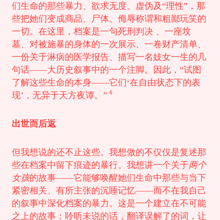
们生命的那些暴力、欲求无度、虚伪及“理性”，那
些把她们变成商品、尸体、侮辱称谓和粗鄙玩笑的
一切。在这里，档案是一句死刑判决 、一座坟
墓、对被施暴的身体的一次展示、一卷财产清单、
一份关于淋病的医学报告、描写一名妓女一生的几
句话——大历史叙事中的一个注脚。因此，“试图
了解这些生命的本身——它们‘在自由状态下的表
6
现’，无异于天方夜谭。”
出世而后返
但我想说的还不止这些。我想做的不仅仅是复述那
些在档案中留下痕迹的暴行。我想讲一个关于
两个
女孩
的故事——它能够唤醒她们生命中那些与当下
紧密相关、有所主张的沉睡记忆——而不在我自己
的叙事中深化档案的暴力。这是一个建立在不可能
之上的故事：聆听未说的话，翻译误解了的词，让