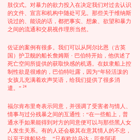
肢仪式。对暴力的欲力投入在决定我们对过去认识
的文件、宣言和机构中随处可见。那些关于维纳斯
说过的、能说的话，都把事实、想象、欲望和暴力
之间的流通和交易视作理所当然。
佐证的案例有很多。我们可以从阿尔比恩（古英
国）护卫舰的船长詹姆斯 · 巴伯特开始，他供述了
死亡空间所提供的获取快感的机遇。在奴隶船上控
制性欲是很难的，巴伯特吐露，因为“年轻活泼的
女孩儿充满着欢声笑语，给我们提供了很多消
24
遣。”
福尔肯布里奇表示同意，并强调了受害者与情人、
情事与过分残暴之间的互通性：“在一些船上，普
通水手如果能得到对方的同意便可以与那些黑人女
人发生关系。有的人还会极其在意其情人的不忠，
以至于跳船轻生。”只有欧拉乌达 · 厄奎阿诺