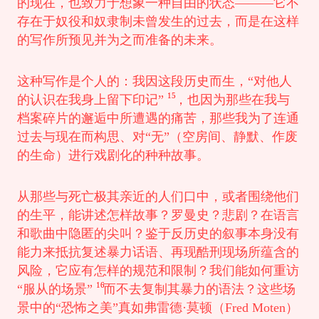
的现在，也致力于想象一种自由的状态———它不
存在于奴役和奴隶制未曾发生的过去，而是在这样
的写作所预见并为之而准备的未来。
这种写作是个人的：我因这段历史而生，“对他人
15
的认识在我身上留下印记”
，也因为那些在我与
档案碎片的邂逅中所遭遇的痛苦，那些我为了连通
过去与现在而构思、对“无”（空房间、静默、作废
的生命）进行戏剧化的种种故事。
从那些与死亡极其亲近的人们口中，或者围绕他们
的生平，能讲述怎样故事？罗曼史？悲剧？在语言
和歌曲中隐匿的尖叫？鉴于反历史的叙事本身没有
能力来抵抗复述暴力话语、再现酷刑现场所蕴含的
风险，它应有怎样的规范和限制？我们能如何重访
16
“服从的场景”
而不去复制其暴力的语法？这些场
景中的“恐怖之美”真如弗雷德·莫顿（Fred Moten）