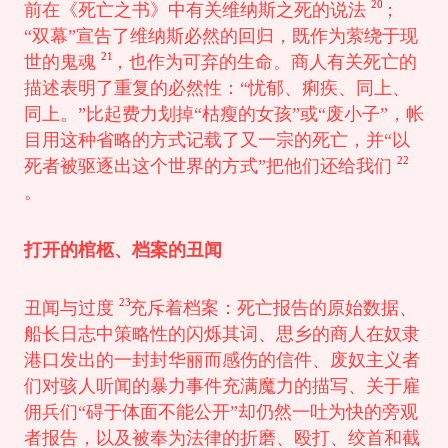
20
前在《死亡之书》中有关维纳斯之死的说法
；
“双幕”宣告了维纳斯必然的回归，既作为萦绕于现
21
世的鬼魂
，也作为可弃的生命。商人有关死亡的
描述表明了重复的必然性：“忧郁、痢疾、同上、
同上。”比起费力划掉“枯瘦的女孩”或“废小子”，帐
目用这种省略的方式记载了又一宗的死亡，并“以
22
死者被驱逐出这个世界的方式”把他们还给我们
。
打开的棺柩、档案的丑闻
23
丑闻与过度
充斥着档案：死亡报告的原始数据、
船长日志中策略性的闪烁其词、思乡的商人在奴隶
港口发出的一封封华丽而感伤的信件、废奴主义者
们对骇人听闻的暴力事件充满魔力的描写、关于雇
佣兵们“碍于体面不能公开”却仍然一吐为快的旁观
者报告，以及被奉为法律的折磨、殴打、绞首和截