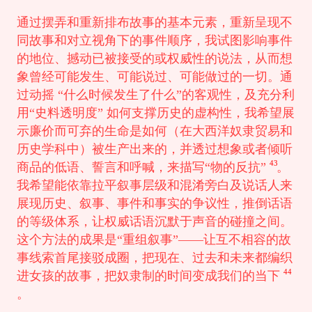
通过摆弄和重新排布故事的基本元素，重新呈现不
同故事和对立视角下的事件顺序，我试图影响事件
的地位、撼动已被接受的或权威性的说法，从而想
象曾经可能发生、可能说过、可能做过的一切。通
过动摇 “什么时候发生了什么”的客观性，及充分利
用“史料透明度” 如何支撑历史的虚构性，我希望展
示廉价而可弃的生命是如何（在大西洋奴隶贸易和
历史学科中）被生产出来的，并透过想象或者倾听
43
商品的低语、誓言和呼喊，来描写“物的反抗”
。
我希望能依靠拉平叙事层级和混淆旁白及说话人来
展现历史、叙事、事件和事实的争议性，推倒话语
的等级体系，让权威话语沉默于声音的碰撞之间。
这个方法的成果是“重组叙事”——让互不相容的故
事线索首尾接驳成圈，把现在、过去和未来都编织
44
进女孩的故事，把奴隶制的时间变成我们的当下
。