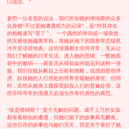
口说话。
参照一位名哲的说法，我们所知晓的维纳斯的众多
化身都“不过是她遭遇权力的记录”，是“对其存在
5
的粗略速写”罢了
。 一个偶然的举动或一场突发
的灾难使她偏离常轨，将她从地下的隐形常态猛然
冲升至话语地表。这些境遇都太非同寻常，无从让
我们了解她的日常生活、进入她的思绪、一瞥她面
容中的脆弱——甚至无从得知如何能见到这样一张
脸。我们仅能从帐目上分析和推断，或借由那些俘
虏、奴役她的人们所处的世界管窥她的身世。但同
时，若想从她身上窥探受奴役人们的普遍处境，这
些非同寻常的境遇又必须当作有代表性的典范。
“谁是维纳斯？”是个无解的问题。成千上万的女孩
都有着相似的遭遇，但她们留下的故事凤毛麟角。
这些仅存的故事也与她们无关，而是关于掌控了她