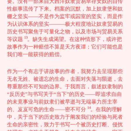
要。没有一部来自大西洋奴隶贸易幸存女奴的自传
性叙事流传了下来。档案的沉默，加上奴隶堡和奴
栅之坚实——不是作为监牢或囚室的坚实，而是作
为认识体系的坚实———极大程度地让奴隶贸易的
历史书写聚焦于可量化之物，以及市场与贸易关系
13
等议题
。缺失生成渴望。在这种情形下，或许把
故事作为一种赔偿不算是天方夜谭；它们可能也是
我们唯一能获得的赔偿。
作为一个有志于讲故事的作者，我努力去呈现那些
无名无姓、被遗忘的生命，去面对失落与陨逝，去
尊重那些不可知的边界。于我而言，叙述奴隶制的
“反历史”与书写关于“当下”的历史——即追求自由
的未竟事业与前奴隶们被早逝与无端暴力所主宰
14
的、岌岌可危的生命——密不可分
。在我的理解
中，关于当下的历史致力于阐发我们的经验与死者
生命的亲密性，致力于书写一个被历史打断、侵扰