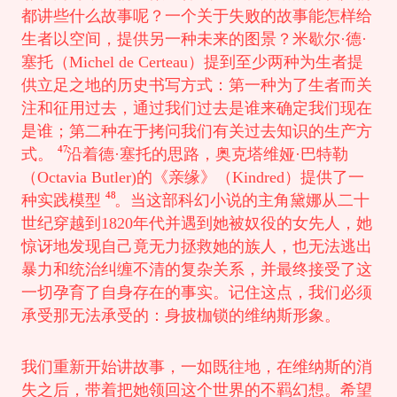
都讲些什么故事呢？一个关于失败的故事能怎样给
生者以空间，提供另一种未来的图景？米歇尔·德·
塞托（Michel de Certeau）提到至少两种为生者提
供立足之地的历史书写方式：第一种为了生者而关
注和征用过去，通过我们过去是谁来确定我们现在
是谁；第二种在于拷问我们有关过去知识的生产方
47
式。
沿着德·塞托的思路，奥克塔维娅·巴特勒
（Octavia Butler)的《亲缘》（Kindred）提供了一
48
种实践模型
。当这部科幻小说的主角黛娜从二十
世纪穿越到1820年代并遇到她被奴役的女先人，她
惊讶地发现自己竟无力拯救她的族人，也无法逃出
暴力和统治纠缠不清的复杂关系，并最终接受了这
一切孕育了自身存在的事实。记住这点，我们必须
承受那无法承受的：身披枷锁的维纳斯形象。
我们重新开始讲故事，一如既往地，在维纳斯的消
失之后，带着把她领回这个世界的不羁幻想。希望