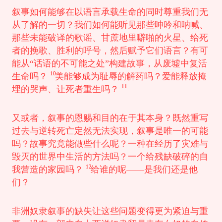
叙事如何能够在以语言承载生命的同时尊重我们无
从了解的一切？我们如何能听见那些呻吟和呐喊、
那些未能破译的歌谣、甘蔗地里噼啪的火星、给死
者的挽歌、胜利的呼号，然后赋予它们语言？有可
能从“话语的不可能之处”构建故事，从废墟中复活
10
生命吗？
美能够成为耻辱的解药吗？爱能释放掩
11
埋的哭声、让死者重生吗？
又或者，叙事的恩赐和目的在于其本身？既然重写
过去与逆转死亡定然无法实现，叙事是唯一的可能
吗？故事究竟能做些什么呢？一种在经历了灾难与
毁灭的世界中生活的方法吗？一个给残缺破碎的自
12
我营造的家园吗？
给谁的呢——是我们还是他
们？
非洲奴隶叙事的缺失让这些问题变得更为紧迫与重