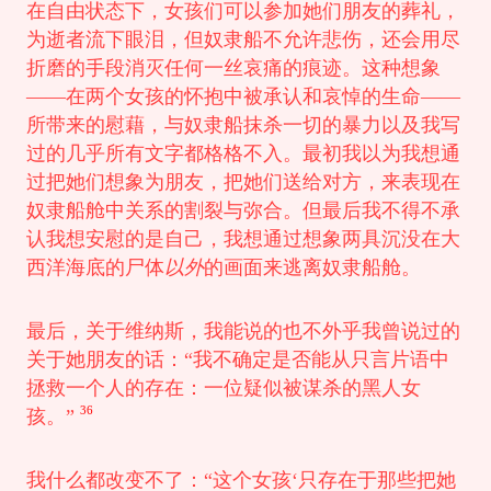
在自由状态下，女孩们可以参加她们朋友的葬礼，
为逝者流下眼泪，但奴隶船不允许悲伤，还会用尽
折磨的手段消灭任何一丝哀痛的痕迹。这种想象
——在两个女孩的怀抱中被承认和哀悼的生命——
所带来的慰藉，与奴隶船抹杀一切的暴力以及我写
过的几乎所有文字都格格不入。最初我以为我想通
过把她们想象为朋友，把她们送给对方，来表现在
奴隶船舱中关系的割裂与弥合。但最后我不得不承
认我想安慰的是自己，我想通过想象两具沉没在大
西洋海底的尸体
以外
的画面来逃离奴隶船舱。
最后，关于维纳斯，我能说的也不外乎我曾说过的
关于她朋友的话：“我不确定是否能从只言片语中
拯救一个人的存在：一位疑似被谋杀的黑人女
36
孩。”
我什么都改变不了：“这个女孩‘只存在于那些把她