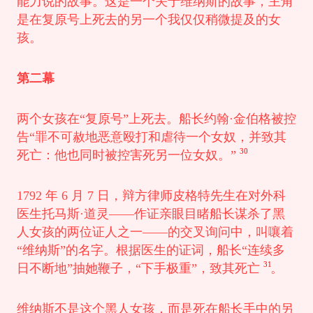
能力说的故事。这是一个关于维纳斯的故事，主角
是在复原号上死去的另一个我仅仅稍微提及的女
孩。
第二幕
两个女孩在“复原号”上死去。船长约翰·金伯格被控
告“罪不可赦地恶意殴打和虐待一个女奴，并致其
30
死亡：他也同时被控害死另一位女奴。”
1792 年 6 月 7 日，辩方律师皮格特先生在对外科
医生托马斯·道灵——作证亲眼目睹船长谋杀了黑
人女孩的两位证人之一——的交叉询问中，叫嚷着
“维纳斯”的名字。根据医生的证词，船长“连续多
31
日不断地”抽她鞭子，“下手极重”，致其死亡
。
维纳斯不是这个黑人女孩，而是死在船长手中的另