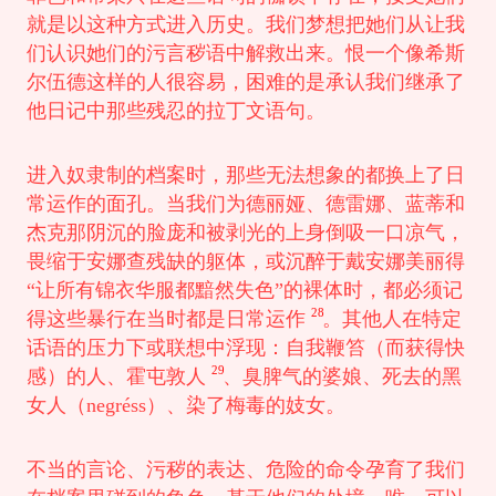
就是以这种方式进入历史。我们梦想把她们从让我
们认识她们的污言秽语中解救出来。恨一个像希斯
尔伍德这样的人很容易，困难的是承认我们继承了
他日记中那些残忍的拉丁文语句。
进入奴隶制的档案时，那些无法想象的都换上了日
常运作的面孔。当我们为德丽娅、德雷娜、蓝蒂和
杰克那阴沉的脸庞和被剥光的上身倒吸一口凉气，
畏缩于安娜查残缺的躯体，或沉醉于戴安娜美丽得
“让所有锦衣华服都黯然失色”的裸体时，都必须记
28
得这些暴行在当时都是日常运作
。其他人在特定
话语的压力下或联想中浮现：自我鞭笞（而获得快
29
感）的人、霍屯敦人
、臭脾气的婆娘、死去的黑
女人（negréss）、染了梅毒的妓女。
不当的言论、污秽的表达、危险的命令孕育了我们