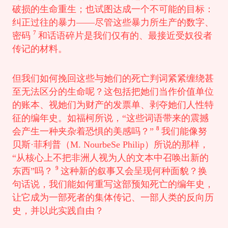
破损的生命重生；也试图达成一个不可能的目标：
纠正过往的暴力——尽管这些暴力所生产的数字、
7
密码
和话语碎片是我们仅有的、最接近受奴役者
传记的材料。
但我们如何挽回这些与她们的死亡判词紧紧缠绕甚
至无法区分的生命呢？这包括把她们当作价值单位
的账本、视她们为财产的发票单、剥夺她们人性特
征的编年史。如福柯所说，“这些词语带来的震撼
8
会产生一种夹杂着恐惧的美感吗？”
我们能像努
贝斯·菲利普（M. NourbeSe Philip）所说的那样，
“从核心上不把非洲人视为人的文本中召唤出新的
9
东西”吗？
这种新的叙事又会呈现何种面貌？换
句话说，我们能如何重写这部预知死亡的编年史，
让它成为一部死者的集体传记、一部人类的反向历
史，并以此实践自由？