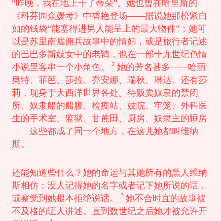
“昨晚，我在地上干了蒂朵”。她也曾在哈里斯的
《科芬园众媛考》中香艳登场——据说她那松紧自
如的钱袋“能塞得进男人能呈上的最大物件”；她可
以是苏里南雇佣兵故事中的情妇，或是旅行者记述
的巴巴多斯妓女中的老鸨，也在一部十九世纪色情
2
小说里客串一个小角色。
她的芳名甚多——哈丽
奥特、菲芭、莎拉、乔安娜、瑞秋、琳达、还有莎
莉，现身于大西洋世界各处。待贩卖奴隶的禁闭
所、奴隶船的船腹、检疫站、妓院、牢笼、外科医
生的手术室、监狱、甘蔗田、厨房、奴隶主的睡房
——这些都成了同一个地方，在这儿她都叫维纳
斯。
还能知道些什么？她的命运与其她所有的黑人维纳
斯相仿：没人记得她的名字或者记下她所说的话，
3
或察觉到她根本拒绝说话。
她不合时宜的故事被
不及格的证人讲述。直到数世纪之后她才被允许开
4